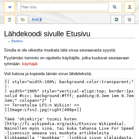
lisää
Lähdekoodi sivulle Etusivu
←
Etusivu
Siirry
Siirry
Sinulla ei ole oikeutta muokata tätä sivua seuraavasta syystä:
navigaatioon
hakuun
Pyytämäsi toiminto on rajoitettu käyttäjille, jotka kuuluvat seuraavaan
ryhmään:
käyttäjät
.
Voit katsoa ja kopioida tämän sivun lähdetekstiä.