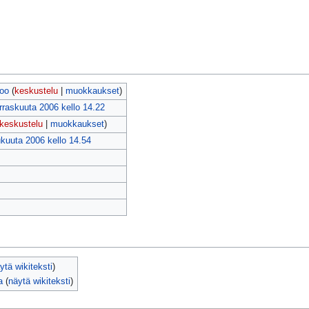
oo
(
keskustelu
|
muokkaukset
)
rraskuuta 2006 kello 14.22
keskustelu
|
muokkaukset
)
ukuuta 2006 kello 14.54
ytä wikiteksti
)
a
(
näytä wikiteksti
)