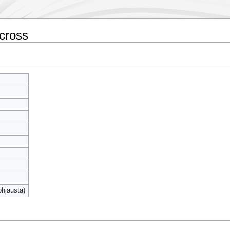
ocross
ohjausta)