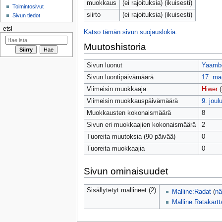
muokkaus
(ei rajoituksia) (ikuisesti)
Toimintosivut
siirto
(ei rajoituksia) (ikuisesti)
Sivun tiedot
etsi
Katso tämän sivun suojauslokia.
Muutoshistoria
Sivun luonut
Yaamb
Sivun luontipäivämäärä
17. ma
Viimeisin muokkaaja
Hiwer
(
Viimeisin muokkauspäivämäärä
9. joul
Muokkausten kokonaismäärä
8
Sivun eri muokkaajien kokonaismäärä
2
Tuoreita muutoksia (90 päivää)
0
Tuoreita muokkaajia
0
Sivun ominaisuudet
Sisällytetyt mallineet (2)
Malline:Radat
(
nä
Malline:Ratakartt