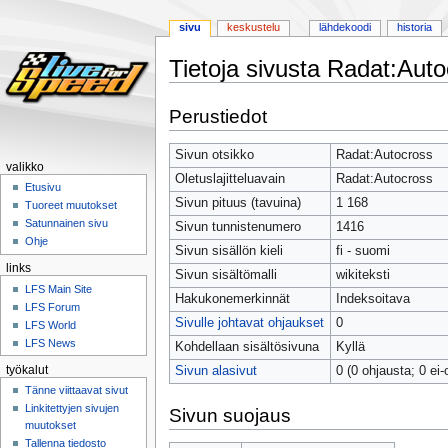
sivu
keskustelu
lähdekoodi
historia
Tietoja sivusta Radat:Aut
Siirry
Siirry
Perustiedot
navigaatioon
hakuun
Sivun otsikko
Radat:Autocross
valikko
Oletuslajitteluavain
Radat:Autocross
Etusivu
Sivun pituus (tavuina)
1 168
Tuoreet muutokset
Satunnainen sivu
Sivun tunnistenumero
1416
Ohje
Sivun sisällön kieli
fi - suomi
links
Sivun sisältömalli
wikiteksti
LFS Main Site
Hakukonemerkinnät
Indeksoitava
LFS Forum
Sivulle johtavat ohjaukset
0
LFS World
LFS News
Kohdellaan sisältösivuna
Kyllä
työkalut
Sivun alasivut
0 (0 ohjausta; 0 ei-
Tänne viittaavat sivut
Linkitettyjen sivujen
Sivun suojaus
muutokset
Tallenna tiedosto